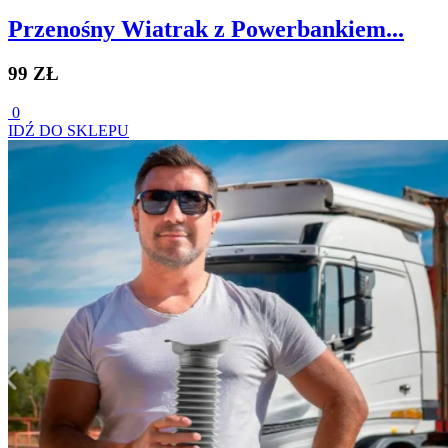
Przenośny Wiatrak z Powerbankiem...
99 ZŁ
0
IDŹ DO SKLEPU