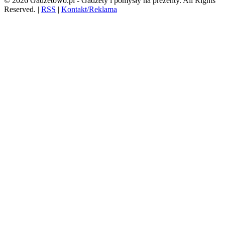
© 2026 Gadzetowo.pl - Gadżety i pomysły na prezenty. All Rights
Reserved.
|
RSS
|
Kontakt/Reklama