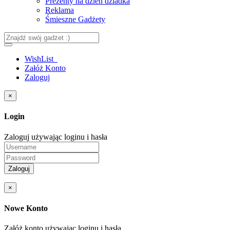
Prezenty na dzień dziadka
Reklama
Śmieszne Gadżety
WishList
Załóż Konto
Zaloguj
×
Login
Zaloguj używając loginu i hasła
Zaloguj
×
Nowe Konto
Załóż konto używając loginu i hasła