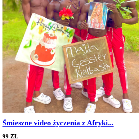
Śmieszne video życzenia z Afryki...
99 ZŁ