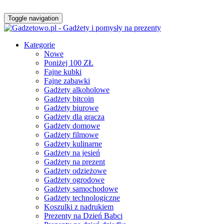
Toggle navigation
Kategorie
Nowe
Poniżej 100 ZŁ
Fajne kubki
Fajne zabawki
Gadżety alkoholowe
Gadżety bitcoin
Gadżety biurowe
Gadżety dla gracza
Gadżety domowe
Gadżety filmowe
Gadżety kulinarne
Gadżety na jesień
Gadżety na prezent
Gadżety odzieżowe
Gadżety ogrodowe
Gadżety samochodowe
Gadżety technologiczne
Koszulki z nadrukiem
Prezenty na Dzień Babci