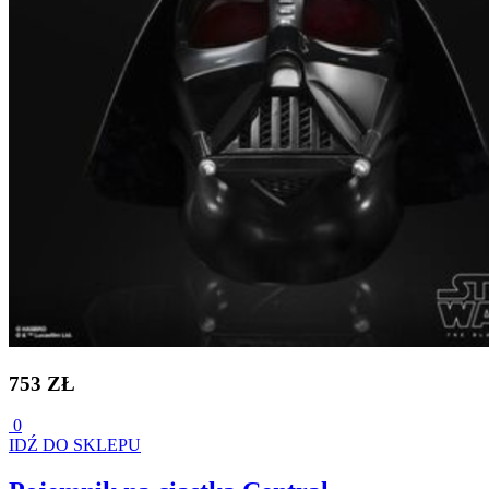
753 ZŁ
0
IDŹ DO SKLEPU