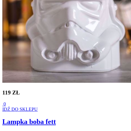
119 ZŁ
0
IDŹ DO SKLEPU
Lampka boba fett