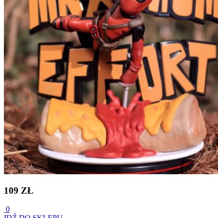
109 ZŁ
0
IDŹ DO SKLEPU