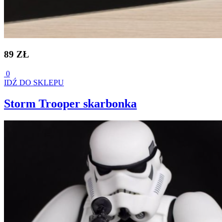
89 ZŁ
0
IDŹ DO SKLEPU
Storm Trooper skarbonka