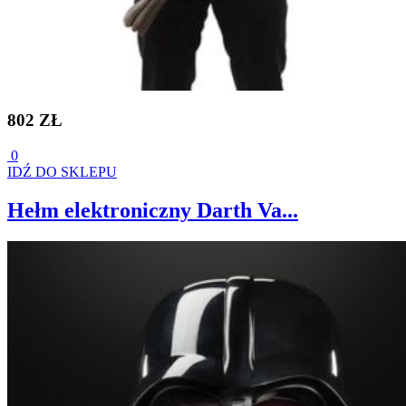
802 ZŁ
0
IDŹ DO SKLEPU
Hełm elektroniczny Darth Va...