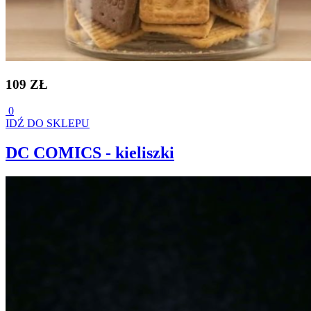
109 ZŁ
0
IDŹ DO SKLEPU
DC COMICS - kieliszki