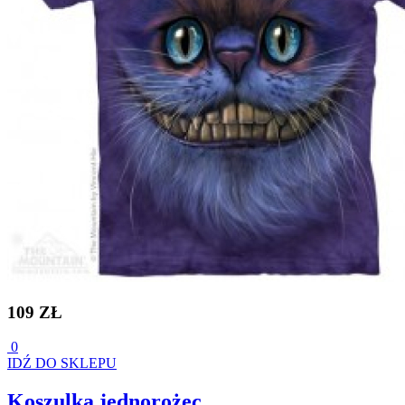
109 ZŁ
0
IDŹ DO SKLEPU
Koszulka jednorożec