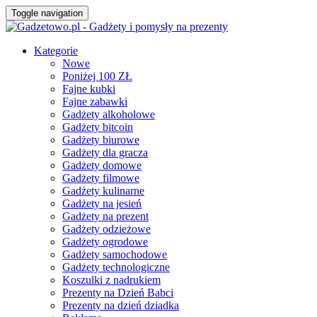
Toggle navigation
Kategorie
Nowe
Poniżej 100 ZŁ
Fajne kubki
Fajne zabawki
Gadżety alkoholowe
Gadżety bitcoin
Gadżety biurowe
Gadżety dla gracza
Gadżety domowe
Gadżety filmowe
Gadżety kulinarne
Gadżety na jesień
Gadżety na prezent
Gadżety odzieżowe
Gadżety ogrodowe
Gadżety samochodowe
Gadżety technologiczne
Koszulki z nadrukiem
Prezenty na Dzień Babci
Prezenty na dzień dziadka