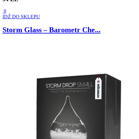
0
IDŹ DO SKLEPU
Storm Glass – Barometr Che...