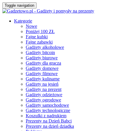
Toggle navigation
Kategorie
Nowe
Poniżej 100 ZŁ
Fajne kubki
Fajne zabawki
Gadżety alkoholowe
Gadżety bitcoin
Gadżety biurowe
Gadżety dla gracza
Gadżety domowe
Gadżety filmowe
Gadżety kulinarne
Gadżety na jesień
Gadżety na prezent
Gadżety odzieżowe
Gadżety ogrodowe
Gadżety samochodowe
Gadżety technologiczne
Koszulki z nadrukiem
Prezenty na Dzień Babci
Prezenty na dzień dziadka