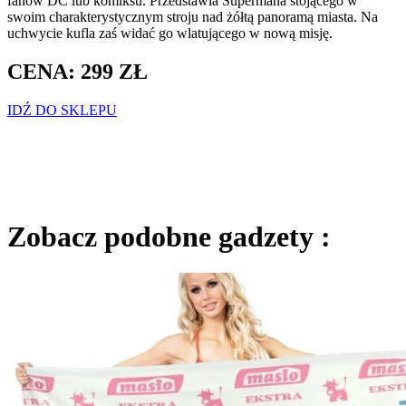
fanów DC lub komiksu. Przedstawia Supermana stojącego w
swoim charakterystycznym stroju nad żółtą panoramą miasta. Na
uchwycie kufla zaś widać go wlatującego w nową misję.
CENA: 299 ZŁ
IDŹ DO SKLEPU
Zobacz podobne gadzety :