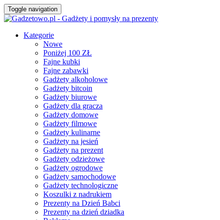
Toggle navigation
Kategorie
Nowe
Poniżej 100 ZŁ
Fajne kubki
Fajne zabawki
Gadżety alkoholowe
Gadżety bitcoin
Gadżety biurowe
Gadżety dla gracza
Gadżety domowe
Gadżety filmowe
Gadżety kulinarne
Gadżety na jesień
Gadżety na prezent
Gadżety odzieżowe
Gadżety ogrodowe
Gadżety samochodowe
Gadżety technologiczne
Koszulki z nadrukiem
Prezenty na Dzień Babci
Prezenty na dzień dziadka