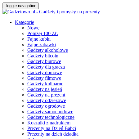
Toggle navigation
Kategorie
Nowe
Poniżej 100 ZŁ
Fajne kubki
Fajne zabawki
Gadżety alkoholowe
Gadżety bitcoin
Gadżety biurowe
Gadżety dla gracza
Gadżety domowe
Gadżety filmowe
Gadżety kulinarne
Gadżety na jesień
Gadżety na prezent
Gadżety odzieżowe
Gadżety ogrodowe
Gadżety samochodowe
Gadżety technologiczne
Koszulki z nadrukiem
Prezenty na Dzień Babci
Prezenty na dzień dziadka