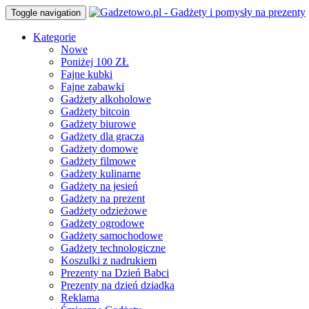
Toggle navigation
Kategorie
Nowe
Poniżej 100 ZŁ
Fajne kubki
Fajne zabawki
Gadżety alkoholowe
Gadżety bitcoin
Gadżety biurowe
Gadżety dla gracza
Gadżety domowe
Gadżety filmowe
Gadżety kulinarne
Gadżety na jesień
Gadżety na prezent
Gadżety odzieżowe
Gadżety ogrodowe
Gadżety samochodowe
Gadżety technologiczne
Koszulki z nadrukiem
Prezenty na Dzień Babci
Prezenty na dzień dziadka
Reklama