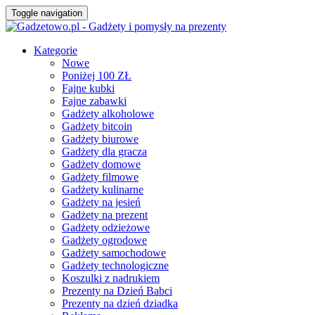
Toggle navigation
Kategorie
Nowe
Poniżej 100 ZŁ
Fajne kubki
Fajne zabawki
Gadżety alkoholowe
Gadżety bitcoin
Gadżety biurowe
Gadżety dla gracza
Gadżety domowe
Gadżety filmowe
Gadżety kulinarne
Gadżety na jesień
Gadżety na prezent
Gadżety odzieżowe
Gadżety ogrodowe
Gadżety samochodowe
Gadżety technologiczne
Koszulki z nadrukiem
Prezenty na Dzień Babci
Prezenty na dzień dziadka