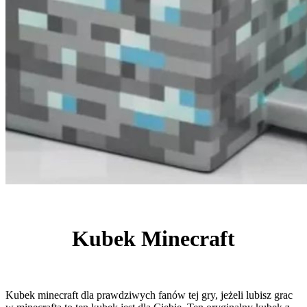
Kubek Minecraft
Kubek minecraft dla prawdziwych fanów tej gry, jeżeli lubisz grac