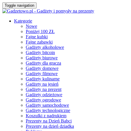
Toggle navigation
Kategorie
Nowe
Poniżej 100 ZŁ
Fajne kubki
Fajne zabawki
Gadżety alkoholowe
Gadżety bitcoin
Gadżety biurowe
Gadżety dla gracza
Gadżety domowe
Gadżety filmowe
Gadżety kulinarne
Gadżety na jesień
Gadżety na prezent
Gadżety odzieżowe
Gadżety ogrodowe
Gadżety samochodowe
Gadżety technologiczne
Koszulki z nadrukiem
Prezenty na Dzień Babci
Prezenty na dzień dziadka