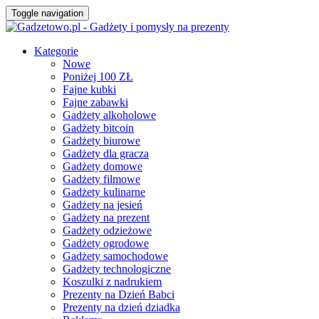
Toggle navigation
Kategorie
Nowe
Poniżej 100 ZŁ
Fajne kubki
Fajne zabawki
Gadżety alkoholowe
Gadżety bitcoin
Gadżety biurowe
Gadżety dla gracza
Gadżety domowe
Gadżety filmowe
Gadżety kulinarne
Gadżety na jesień
Gadżety na prezent
Gadżety odzieżowe
Gadżety ogrodowe
Gadżety samochodowe
Gadżety technologiczne
Koszulki z nadrukiem
Prezenty na Dzień Babci
Prezenty na dzień dziadka