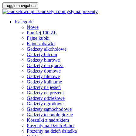
Toggle navigation
Kategorie
Nowe
Poniżej 100 ZŁ
Fajne kubki
Fajne zabawki
Gadżety alkoholowe
Gadżety bitcoin
Gadżety biurowe
Gadżety dla gracza
Gadżety domowe
Gadżety filmowe
Gadżety kulinarne
Gadżety na jesień
Gadżety na prezent
Gadżety odzieżowe
Gadżety ogrodowe
Gadżety samochodowe
Gadżety technologiczne
Koszulki z nadrukiem
Prezenty na Dzień Babci
Prezenty na dzień dziadka