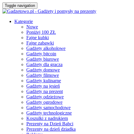
Toggle navigation
Kategorie
Nowe
Poniżej 100 ZŁ
Fajne kubki
Fajne zabawki
Gadżety alkoholowe
Gadżety bitcoin
Gadżety biurowe
Gadżety dla gracza
Gadżety domowe
Gadżety filmowe
Gadżety kulinarne
Gadżety na jesień
Gadżety na prezent
Gadżety odzieżowe
Gadżety ogrodowe
Gadżety samochodowe
Gadżety technologiczne
Koszulki z nadrukiem
Prezenty na Dzień Babci
Prezenty na dzień dziadka