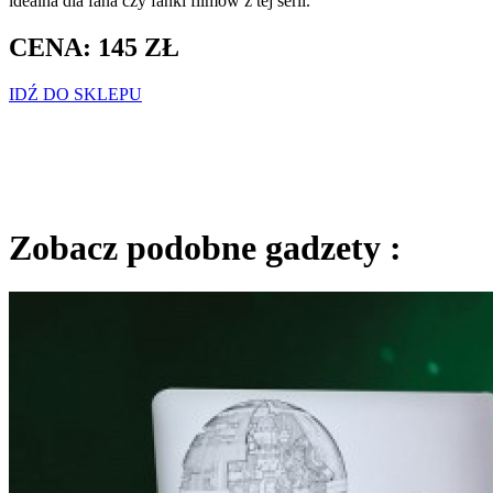
idealna dla fana czy fanki filmów z tej serii.
CENA: 145 ZŁ
IDŹ DO SKLEPU
Zobacz podobne gadzety :