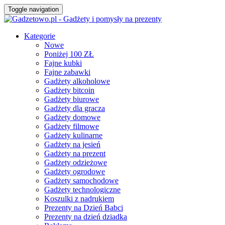
Toggle navigation
Kategorie
Nowe
Poniżej 100 ZŁ
Fajne kubki
Fajne zabawki
Gadżety alkoholowe
Gadżety bitcoin
Gadżety biurowe
Gadżety dla gracza
Gadżety domowe
Gadżety filmowe
Gadżety kulinarne
Gadżety na jesień
Gadżety na prezent
Gadżety odzieżowe
Gadżety ogrodowe
Gadżety samochodowe
Gadżety technologiczne
Koszulki z nadrukiem
Prezenty na Dzień Babci
Prezenty na dzień dziadka