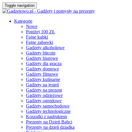
Toggle navigation
Kategorie
Nowe
Poniżej 100 ZŁ
Fajne kubki
Fajne zabawki
Gadżety alkoholowe
Gadżety bitcoin
Gadżety biurowe
Gadżety dla gracza
Gadżety domowe
Gadżety filmowe
Gadżety kulinarne
Gadżety na jesień
Gadżety na prezent
Gadżety odzieżowe
Gadżety ogrodowe
Gadżety samochodowe
Gadżety technologiczne
Koszulki z nadrukiem
Prezenty na Dzień Babci
Prezenty na dzień dziadka