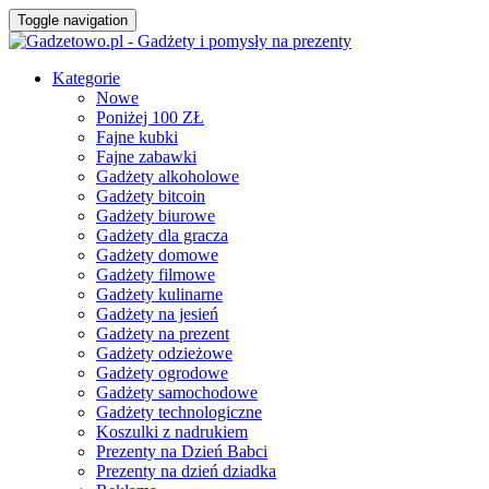
Toggle navigation
Kategorie
Nowe
Poniżej 100 ZŁ
Fajne kubki
Fajne zabawki
Gadżety alkoholowe
Gadżety bitcoin
Gadżety biurowe
Gadżety dla gracza
Gadżety domowe
Gadżety filmowe
Gadżety kulinarne
Gadżety na jesień
Gadżety na prezent
Gadżety odzieżowe
Gadżety ogrodowe
Gadżety samochodowe
Gadżety technologiczne
Koszulki z nadrukiem
Prezenty na Dzień Babci
Prezenty na dzień dziadka