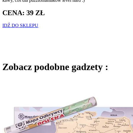
kawy, coś dla puzzlomaniaków level hard :)
CENA: 39 ZŁ
IDŹ DO SKLEPU
Zobacz podobne gadzety :