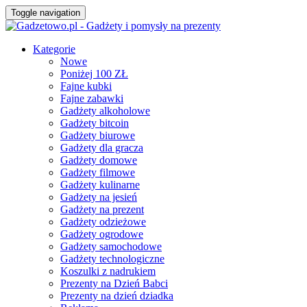
Toggle navigation
Kategorie
Nowe
Poniżej 100 ZŁ
Fajne kubki
Fajne zabawki
Gadżety alkoholowe
Gadżety bitcoin
Gadżety biurowe
Gadżety dla gracza
Gadżety domowe
Gadżety filmowe
Gadżety kulinarne
Gadżety na jesień
Gadżety na prezent
Gadżety odzieżowe
Gadżety ogrodowe
Gadżety samochodowe
Gadżety technologiczne
Koszulki z nadrukiem
Prezenty na Dzień Babci
Prezenty na dzień dziadka