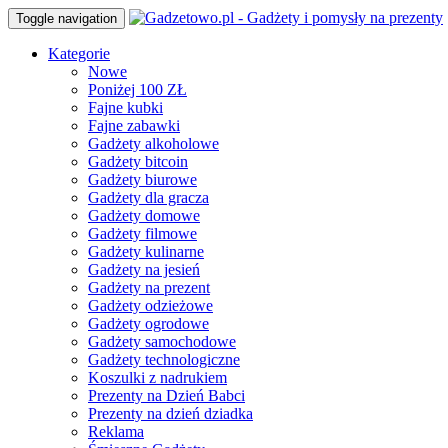
Toggle navigation
Kategorie
Nowe
Poniżej 100 ZŁ
Fajne kubki
Fajne zabawki
Gadżety alkoholowe
Gadżety bitcoin
Gadżety biurowe
Gadżety dla gracza
Gadżety domowe
Gadżety filmowe
Gadżety kulinarne
Gadżety na jesień
Gadżety na prezent
Gadżety odzieżowe
Gadżety ogrodowe
Gadżety samochodowe
Gadżety technologiczne
Koszulki z nadrukiem
Prezenty na Dzień Babci
Prezenty na dzień dziadka
Reklama