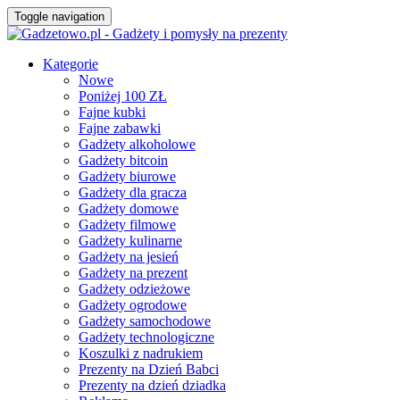
Toggle navigation
Kategorie
Nowe
Poniżej 100 ZŁ
Fajne kubki
Fajne zabawki
Gadżety alkoholowe
Gadżety bitcoin
Gadżety biurowe
Gadżety dla gracza
Gadżety domowe
Gadżety filmowe
Gadżety kulinarne
Gadżety na jesień
Gadżety na prezent
Gadżety odzieżowe
Gadżety ogrodowe
Gadżety samochodowe
Gadżety technologiczne
Koszulki z nadrukiem
Prezenty na Dzień Babci
Prezenty na dzień dziadka