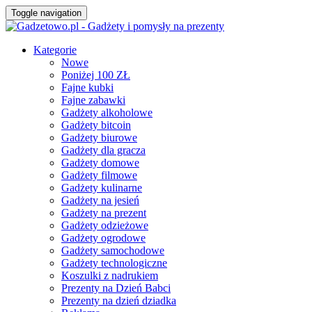
Toggle navigation
Kategorie
Nowe
Poniżej 100 ZŁ
Fajne kubki
Fajne zabawki
Gadżety alkoholowe
Gadżety bitcoin
Gadżety biurowe
Gadżety dla gracza
Gadżety domowe
Gadżety filmowe
Gadżety kulinarne
Gadżety na jesień
Gadżety na prezent
Gadżety odzieżowe
Gadżety ogrodowe
Gadżety samochodowe
Gadżety technologiczne
Koszulki z nadrukiem
Prezenty na Dzień Babci
Prezenty na dzień dziadka