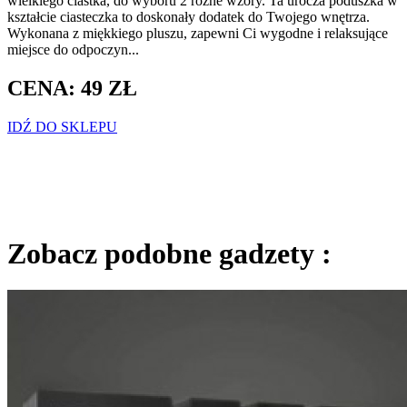
wielkiego ciastka, do wyboru 2 różne wzory. Ta urocza poduszka w
kształcie ciasteczka to doskonały dodatek do Twojego wnętrza.
Wykonana z miękkiego pluszu, zapewni Ci wygodne i relaksujące
miejsce do odpoczyn...
CENA: 49 ZŁ
IDŹ DO SKLEPU
Zobacz podobne gadzety :