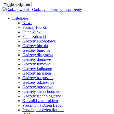
Toggle navigation
Kategorie
Nowe
Poniżej 100 ZŁ
Fajne kubki
Fajne zabawki
Gadżety alkoholowe
Gadżety bitcoin
Gadżety biurowe
Gadżety dla gracza
Gadżety domowe
Gadżety filmowe
Gadżety kulinarne
Gadżety na jesień
Gadżety na prezent
Gadżety odzieżowe
Gadżety ogrodowe
Gadżety samochodowe
Gadżety technologiczne
Koszulki z nadrukiem
Prezenty na Dzień Babci
Prezenty na dzień dziadka