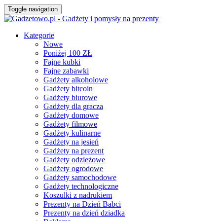
Toggle navigation
Kategorie
Nowe
Poniżej 100 ZŁ
Fajne kubki
Fajne zabawki
Gadżety alkoholowe
Gadżety bitcoin
Gadżety biurowe
Gadżety dla gracza
Gadżety domowe
Gadżety filmowe
Gadżety kulinarne
Gadżety na jesień
Gadżety na prezent
Gadżety odzieżowe
Gadżety ogrodowe
Gadżety samochodowe
Gadżety technologiczne
Koszulki z nadrukiem
Prezenty na Dzień Babci
Prezenty na dzień dziadka