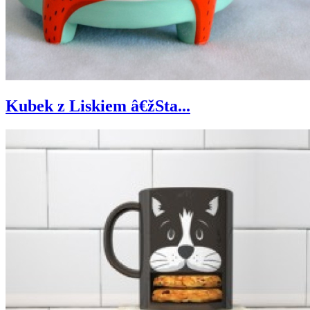
Kubek z Liskiem â€žSta...