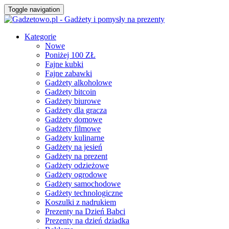
Toggle navigation
Kategorie
Nowe
Poniżej 100 ZŁ
Fajne kubki
Fajne zabawki
Gadżety alkoholowe
Gadżety bitcoin
Gadżety biurowe
Gadżety dla gracza
Gadżety domowe
Gadżety filmowe
Gadżety kulinarne
Gadżety na jesień
Gadżety na prezent
Gadżety odzieżowe
Gadżety ogrodowe
Gadżety samochodowe
Gadżety technologiczne
Koszulki z nadrukiem
Prezenty na Dzień Babci
Prezenty na dzień dziadka