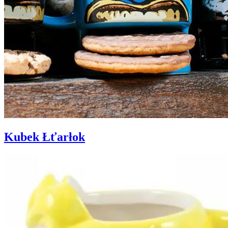
Kubek Łťarłok