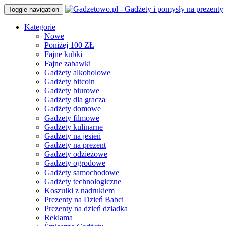
Toggle navigation
Kategorie
Nowe
Poniżej 100 ZŁ
Fajne kubki
Fajne zabawki
Gadżety alkoholowe
Gadżety bitcoin
Gadżety biurowe
Gadżety dla gracza
Gadżety domowe
Gadżety filmowe
Gadżety kulinarne
Gadżety na jesień
Gadżety na prezent
Gadżety odzieżowe
Gadżety ogrodowe
Gadżety samochodowe
Gadżety technologiczne
Koszulki z nadrukiem
Prezenty na Dzień Babci
Prezenty na dzień dziadka
Reklama